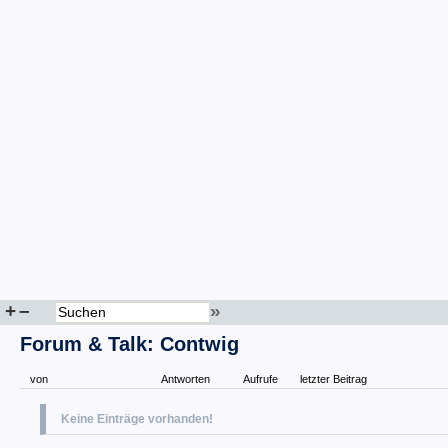
+
–
»
Forum & Talk: Contwig
von
Antworten
Aufrufe
letzter Beitrag
Keine Einträge vorhanden!