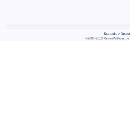
Startseite
>
Deuts
©2007-2013 ReiseWeltAtla