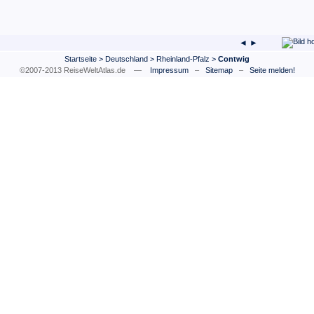
◄ ►
Startseite
>
Deutschland
>
Rheinland-Pfalz
>
Contwig
©2007-2013 ReiseWeltAtlas.de —
Impressum
–
Sitemap
–
Seite melden!