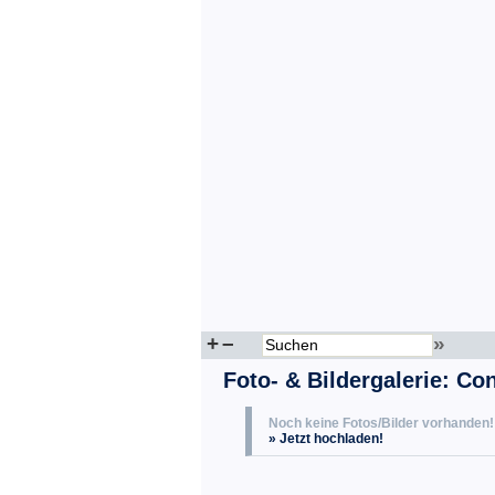
+
–
»
Foto- & Bildergalerie: Co
Noch keine Fotos/Bilder vorhanden!
» Jetzt hochladen!