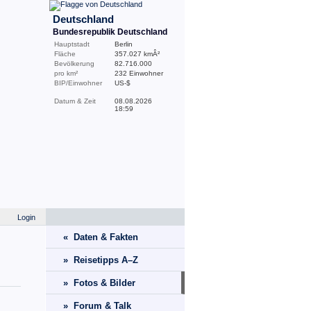
Deutschland
Bundesrepublik Deutschland
Hauptstadt
Berlin
Fläche
357.027 kmÂ²
Bevölkerung
82.716.000
pro km²
232 Einwohner
BIP/Einwohner
US-$
Datum & Zeit
08.08.2026
18:59
Login
« Daten & Fakten
» Reisetipps A–Z
» Fotos & Bilder
» Forum & Talk