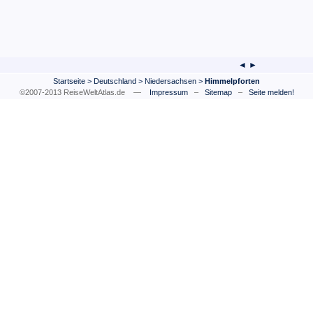
◄ ►
Startseite
>
Deutschland
>
Niedersachsen
>
Himmelpforten
©2007-2013 ReiseWeltAtlas.de —
Impressum
–
Sitemap
–
Seite melden!