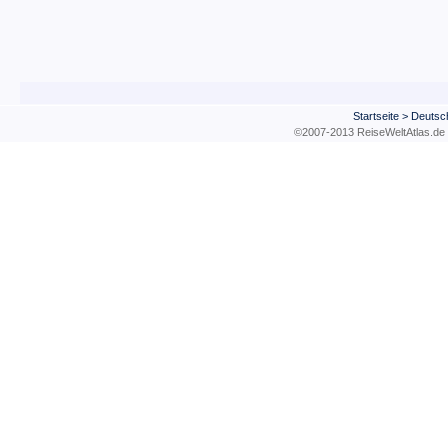
Startseite
>
Deutsc
©2007-2013 ReiseWeltAtla