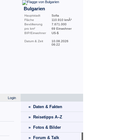
Bulgarien
Hauptstadt
Sofia
Fläche
110.910 kmÂ²
Bevölkerung
7.671.000
pro km²
69 Einwohner
BIP/Einwohner
US-$
Datum & Zeit
10.08.2026
06:22
Login
« Daten & Fakten
» Reisetipps A–Z
» Fotos & Bilder
» Forum & Talk