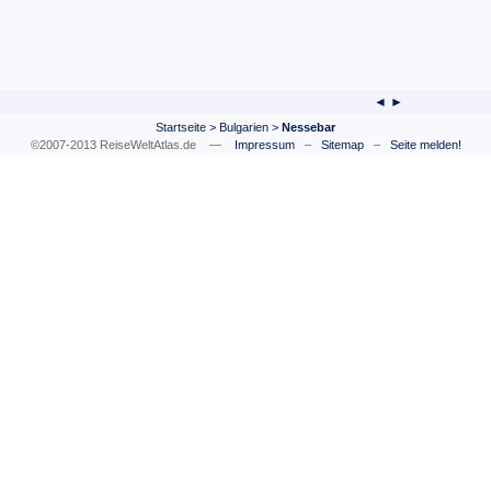
◄ ►
Startseite
>
Bulgarien
>
Nessebar
©2007-2013 ReiseWeltAtlas.de —
Impressum
–
Sitemap
–
Seite melden!