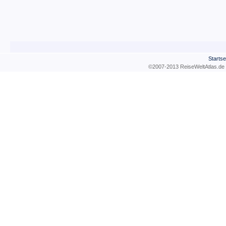
Startse
©2007-2013 ReiseWeltAtla