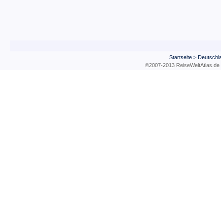
Startseite
>
Deutschl
©2007-2013 ReiseWeltAtla