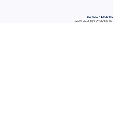
Startseite
>
Deutschl
©2007-2013 ReiseWeltAtla