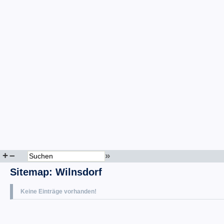
+
–
»
Sitemap
:
Wilnsdorf
Keine Einträge vorhanden!