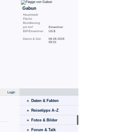
Gabun
Hauptstadt
Fläche
Bevölkerung
pro km²
Einwohner
BIP/Einwohner
US-$
Datum & Zeit
08.08.2026
08:01
Login
« Daten & Fakten
» Reisetipps A–Z
» Fotos & Bilder
» Forum & Talk