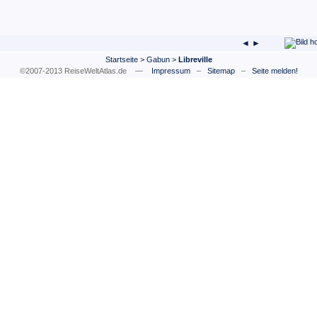
◄ ►
Startseite
>
Gabun
>
Libreville
©2007-2013 ReiseWeltAtlas.de —
Impressum
–
Sitemap
–
Seite melden!