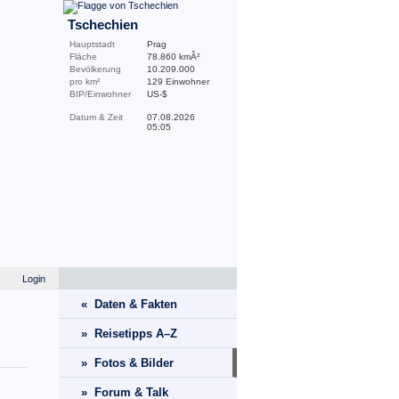
Tschechien
Hauptstadt
Prag
Fläche
78.860 kmÂ²
Bevölkerung
10.209.000
pro km²
129 Einwohner
BIP/Einwohner
US-$
Datum & Zeit
07.08.2026
05:05
Login
« Daten & Fakten
» Reisetipps A–Z
» Fotos & Bilder
» Forum & Talk