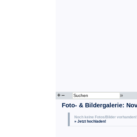
+
–
»
Foto- & Bildergalerie: No
Noch keine Fotos/Bilder vorhanden!
» Jetzt hochladen!