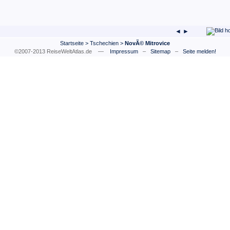
◄ ►
Startseite
>
Tschechien
>
NovÃ© Mitrovice
©2007-2013 ReiseWeltAtlas.de —
Impressum
–
Sitemap
–
Seite melden!