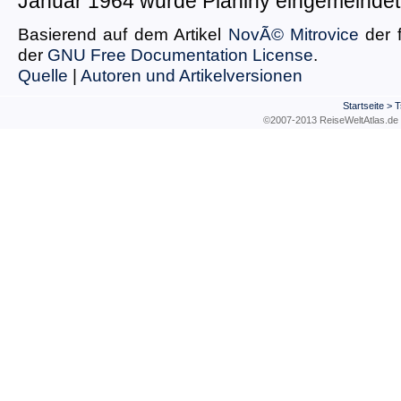
Januar 1964 wurde Planiny eingemeindet
Basierend auf dem Artikel
NovÃ© Mitrovice
der 
der
GNU Free Documentation License
.
Quelle
|
Autoren und Artikelversionen
Startseite
>
T
©2007-2013 ReiseWeltAtla