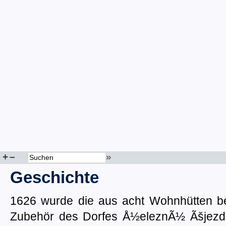
+
–
»
Geschichte
1626 wurde die aus acht Wohnhütten b
Zubehör des Dorfes Å½eleznÃ½ Ãšjezd 