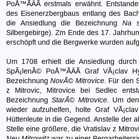
PoÅ™Ã­ÄÃ­ erstmals erwähnt. Entstand
des Eisenerzbergbaus entlang des Bache
die Ansiedlung die Bezeichnung
Na s
Silbergebirge). Zm Ende des 17. Jahrhund
erschöpft und die Bergwerke wurden auf
Um 1708 erhielt die Ansiedlung durch 
SpÃ¡lenÃ© PoÅ™Ã­ÄÃ­ Graf VÃ¡clav Hyn
Bezeichnung
NovÃ© Mitrovice
. Für den 
z Mitrovic, Mitrovice bei Sedlec ents
Bezeichnung
StarÃ© Mitrovice
. Um den
wieder aufzuhelfen, holte Graf VÃ¡cl
Hüttenleute in die Gegend. Anstelle der a
Stelle eine größere, die Vratislav z Mitro
Neu Mitrowitz
war zu einer Bergarbeiter