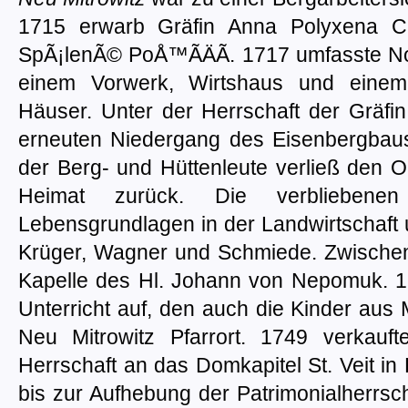
1715 erwarb Gräfin Anna Polyxena Cla
SpÃ¡lenÃ© PoÅ™Ã­ÄÃ­. 1717 umfasste N
einem Vorwerk, Wirtshaus und einem
Häuser. Unter der Herrschaft der Gräfi
erneuten Niedergang des Eisenbergbaus 
der Berg- und Hüttenleute verließ den Or
Heimat zurück. Die verbliebene
Lebensgrundlagen in der Landwirtschaft
Krüger, Wagner und Schmiede. Zwischen
Kapelle des Hl. Johann von Nepomuk. 1
Unterricht auf, den auch die Kinder aus
Neu Mitrowitz Pfarrort. 1749 verkauf
Herrschaft an das Domkapitel St. Veit in 
bis zur Aufhebung der Patrimonialherrsc