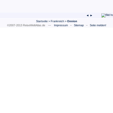
◄ ►
Startseite
>
Frankreich
>
Onnion
©2007-2013 ReiseWeltAtlas.de —
Impressum
–
Sitemap
–
Seite melden!