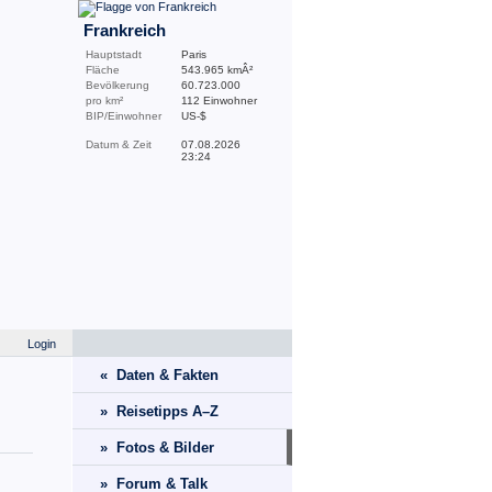
Frankreich
Hauptstadt
Paris
Fläche
543.965 kmÂ²
Bevölkerung
60.723.000
pro km²
112 Einwohner
BIP/Einwohner
US-$
Datum & Zeit
07.08.2026
23:24
Login
« Daten & Fakten
» Reisetipps A–Z
» Fotos & Bilder
» Forum & Talk