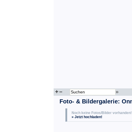
+
–
»
Foto- & Bildergalerie: On
Noch keine Fotos/Bilder vorhanden!
» Jetzt hochladen!