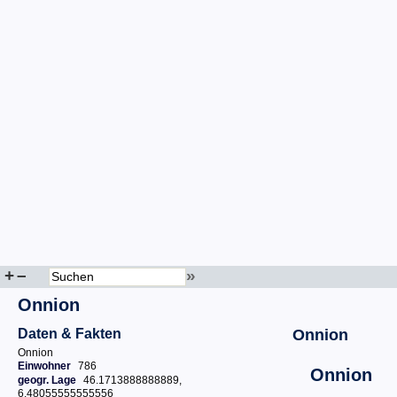
+
–
»
Onnion
Daten & Fakten
Onnion
Onnion
Einwohner
786
Onnion
geogr. Lage
46.1713888888889,
6.48055555555556