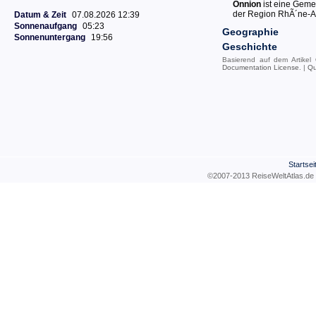
Onnion
ist eine Geme
der Region RhÃ´ne-A
Datum & Zeit
07.08.2026 12:39
Sonnenaufgang
05:23
Geographie
Sonnenuntergang
19:56
Geschichte
Basierend auf dem Artikel
Documentation License
. |
Qu
Startsei
©2007-2013 ReiseWeltAtla