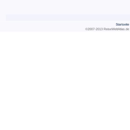
Startseite
©2007-2013 ReiseWeltAtla