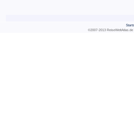
Start
©2007-2013 ReiseWeltAtla