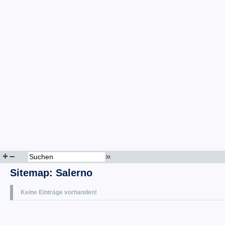
+
–
»
Sitemap
:
Salerno
Keine Einträge vorhanden!