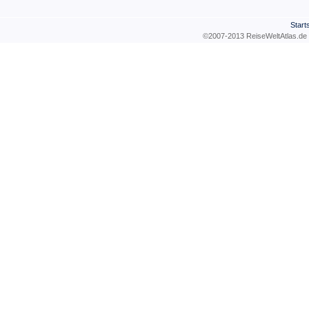
Start
©2007-2013 ReiseWeltAtla