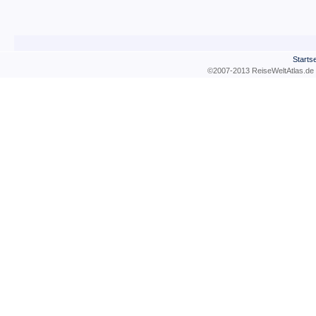
Startse
©2007-2013 ReiseWeltAtla