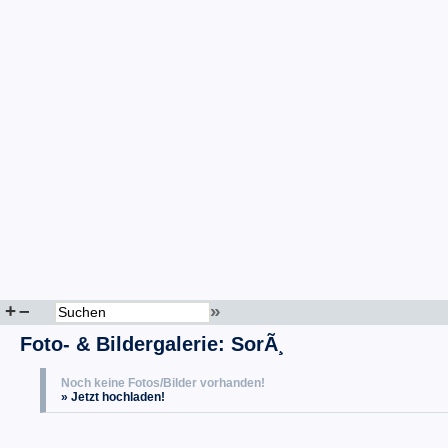
+
–
»
Foto- & Bildergalerie: SorÃ¸
Noch keine Fotos/Bilder vorhanden!
» Jetzt hochladen!