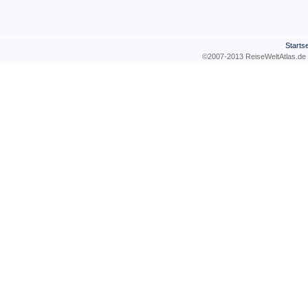
Startse
©2007-2013 ReiseWeltAtla