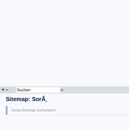
+
–
»
Sitemap
:
SorÃ¸
Keine Einträge vorhanden!