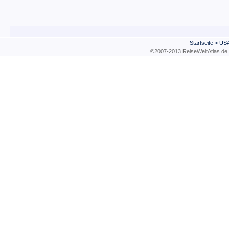
Startseite
>
US
©2007-2013 ReiseWeltAtla