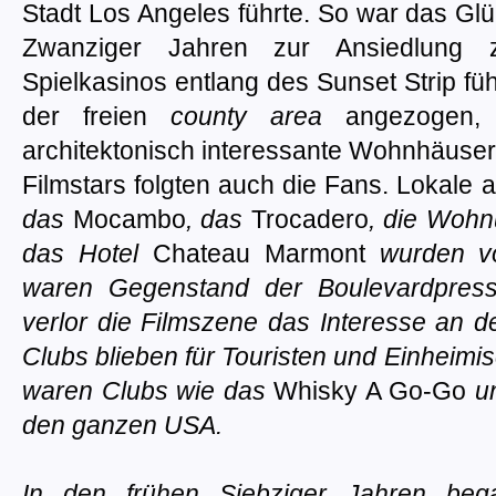
Stadt Los Angeles führte. So war das Glüc
Zwanziger Jahren zur Ansiedlung z
Spielkasinos entlang des Sunset Strip fü
der freien
county area
angezogen, 
architektonisch interessante Wohnhäuse
Filmstars folgten auch die Fans. Lokale 
das
Mocambo
, das
Trocadero
, die Woh
das Hotel
Chateau Marmont
wurden von
waren Gegenstand der Boulevardpress
verlor die Filmszene das Interesse an 
Clubs blieben für Touristen und Einheimisc
waren Clubs wie das
Whisky A Go-Go
u
den ganzen USA.
In den frühen Siebziger Jahren beg