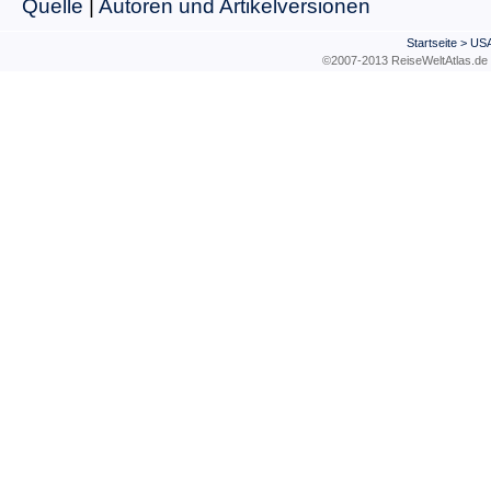
Quelle
|
Autoren und Artikelversionen
Startseite
>
US
©2007-2013 ReiseWeltAtla