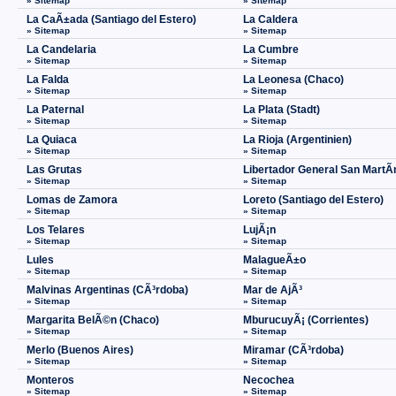
» Sitemap
» Sitemap
La CaÃ±ada (Santiago del Estero)
La Caldera
» Sitemap
» Sitemap
La Candelaria
La Cumbre
» Sitemap
» Sitemap
La Falda
La Leonesa (Chaco)
» Sitemap
» Sitemap
La Paternal
La Plata (Stadt)
» Sitemap
» Sitemap
La Quiaca
La Rioja (Argentinien)
» Sitemap
» Sitemap
Las Grutas
Libertador General San MartÃ­
» Sitemap
» Sitemap
Lomas de Zamora
Loreto (Santiago del Estero)
» Sitemap
» Sitemap
Los Telares
LujÃ¡n
» Sitemap
» Sitemap
Lules
MalagueÃ±o
» Sitemap
» Sitemap
Malvinas Argentinas (CÃ³rdoba)
Mar de AjÃ³
» Sitemap
» Sitemap
Margarita BelÃ©n (Chaco)
MburucuyÃ¡ (Corrientes)
» Sitemap
» Sitemap
Merlo (Buenos Aires)
Miramar (CÃ³rdoba)
» Sitemap
» Sitemap
Monteros
Necochea
» Sitemap
» Sitemap