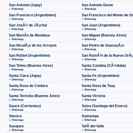
San Antonio (Jujuy)
San Antonio Oeste
» Sitemap
» Sitemap
San Francisco (Argentinien)
San Francisco del Monte de O
» Sitemap
» Sitemap
San JosÃ© de JÃ¡chal
San Juan (Argentinien)
» Sitemap
» Sitemap
San MartÃ­n de Mendoza
San Miguel (Buenos Aires)
» Sitemap
» Sitemap
San NicolÃ¡s de los Arroyos
San Pedro de GuasayÃ¡n
» Sitemap
» Sitemap
San Rafael (Argentinien)
San RamÃ³n de la Nueva OrÃ¡
» Sitemap
» Sitemap
San Telmo (Buenos Aires)
Santa Catalina (CÃ³rdoba)
» Sitemap
» Sitemap
Santa Clara (Jujuy)
Santa Fe (Argentinien)
» Sitemap
» Sitemap
Santa Rosa de Conlara
Santa Rosa de Toay
» Sitemap
» Sitemap
Santa Teresita (Buenos Aires)
Santa Victoria
» Sitemap
» Sitemap
Sauce (Corrientes)
Selva (Santiago del Estero)
» Sitemap
» Sitemap
Simoca
Sumampa
» Sitemap
» Sitemap
Susques
TafÃ­ del Valle
» Sitemap
» Sitemap