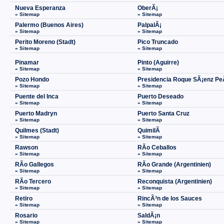
Nueva Esperanza
OberÃ¡
» Sitemap
» Sitemap
Palermo (Buenos Aires)
PalpalÃ¡
» Sitemap
» Sitemap
Perito Moreno (Stadt)
Pico Truncado
» Sitemap
» Sitemap
Pinamar
Pinto (Aguirre)
» Sitemap
» Sitemap
Pozo Hondo
Presidencia Roque SÃ¡enz P
» Sitemap
» Sitemap
Puente del Inca
Puerto Deseado
» Sitemap
» Sitemap
Puerto Madryn
Puerto Santa Cruz
» Sitemap
» Sitemap
Quilmes (Stadt)
QuimilÃ­
» Sitemap
» Sitemap
Rawson
RÃ­o Ceballos
» Sitemap
» Sitemap
RÃ­o Gallegos
RÃ­o Grande (Argentinien)
» Sitemap
» Sitemap
RÃ­o Tercero
Reconquista (Argentinien)
» Sitemap
» Sitemap
Retiro
RincÃ³n de los Sauces
» Sitemap
» Sitemap
Rosario
SaldÃ¡n
» Sitemap
» Sitemap