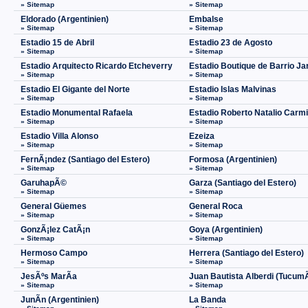
» Sitemap
» Sitemap
Eldorado (Argentinien)
Embalse
» Sitemap
» Sitemap
Estadio 15 de Abril
Estadio 23 de Agosto
» Sitemap
» Sitemap
Estadio Arquitecto Ricardo Etcheverry
Estadio Boutique de Barrio Ja
» Sitemap
» Sitemap
Estadio El Gigante del Norte
Estadio Islas Malvinas
» Sitemap
» Sitemap
Estadio Monumental Rafaela
Estadio Roberto Natalio Carmi
» Sitemap
» Sitemap
Estadio Villa Alonso
Ezeiza
» Sitemap
» Sitemap
FernÃ¡ndez (Santiago del Estero)
Formosa (Argentinien)
» Sitemap
» Sitemap
GaruhapÃ©
Garza (Santiago del Estero)
» Sitemap
» Sitemap
General Güemes
General Roca
» Sitemap
» Sitemap
GonzÃ¡lez CatÃ¡n
Goya (Argentinien)
» Sitemap
» Sitemap
Hermoso Campo
Herrera (Santiago del Estero)
» Sitemap
» Sitemap
JesÃºs MarÃ­a
Juan Bautista Alberdi (Tucum
» Sitemap
» Sitemap
JunÃ­n (Argentinien)
La Banda