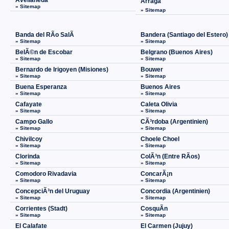
Avellaneda
Ãrraga
» Sitemap
» Sitemap
Banda del RÃ­o SalÃ­
Bandera (Santiago del Estero)
» Sitemap
» Sitemap
BelÃ©n de Escobar
Belgrano (Buenos Aires)
» Sitemap
» Sitemap
Bernardo de Irigoyen (Misiones)
Bouwer
» Sitemap
» Sitemap
Buena Esperanza
Buenos Aires
» Sitemap
» Sitemap
Cafayate
Caleta Olivia
» Sitemap
» Sitemap
Campo Gallo
CÃ³rdoba (Argentinien)
» Sitemap
» Sitemap
Chivilcoy
Choele Choel
» Sitemap
» Sitemap
Clorinda
ColÃ³n (Entre RÃ­os)
» Sitemap
» Sitemap
Comodoro Rivadavia
ConcarÃ¡n
» Sitemap
» Sitemap
ConcepciÃ³n del Uruguay
Concordia (Argentinien)
» Sitemap
» Sitemap
Corrientes (Stadt)
CosquÃ­n
» Sitemap
» Sitemap
El Calafate
El Carmen (Jujuy)