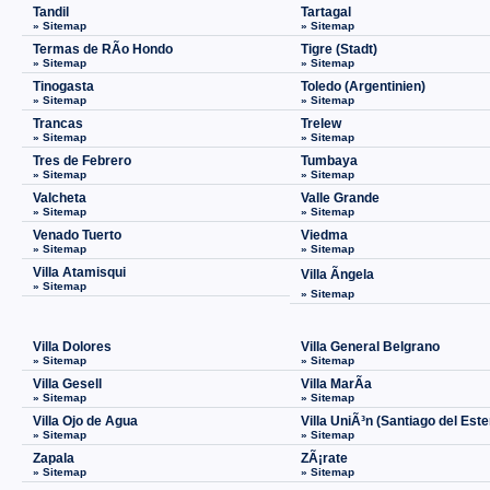
Tandil
Tartagal
» Sitemap
» Sitemap
Termas de RÃ­o Hondo
Tigre (Stadt)
» Sitemap
» Sitemap
Tinogasta
Toledo (Argentinien)
» Sitemap
» Sitemap
Trancas
Trelew
» Sitemap
» Sitemap
Tres de Febrero
Tumbaya
» Sitemap
» Sitemap
Valcheta
Valle Grande
» Sitemap
» Sitemap
Venado Tuerto
Viedma
» Sitemap
» Sitemap
Villa Atamisqui
Villa Ãngela
» Sitemap
» Sitemap
Villa Dolores
Villa General Belgrano
» Sitemap
» Sitemap
Villa Gesell
Villa MarÃ­a
» Sitemap
» Sitemap
Villa Ojo de Agua
Villa UniÃ³n (Santiago del Este
» Sitemap
» Sitemap
Zapala
ZÃ¡rate
» Sitemap
» Sitemap