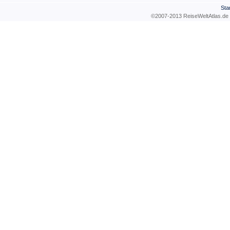
Sta
©2007-2013 ReiseWeltAtla