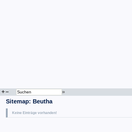
+
–
»
Sitemap
:
Beutha
Keine Einträge vorhanden!