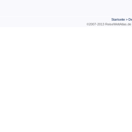
Startseite
>
De
©2007-2013 ReiseWeltAtla