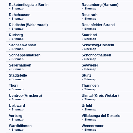
Raketenflugplatz Berlin
Rautenberg (Harsum)
» Sitemap
» Sitemap
Rehehausen
Reusrath
» Sitemap
» Sitemap
Riedbahn (Weiterstadt)
Rosenfelder Strand
» Sitemap
» Sitemap
Rurberg
Saarland
» Sitemap
» Sitemap
Sachsen-Anhalt
Schleswig-Holstein
» Sitemap
» Sitemap
Schneppenhausen
Schönholthausen
» Sitemap
» Sitemap
Sellerhausen
Seyweiler
» Sitemap
» Sitemap
Stadtstelle
Stünz
» Sitemap
» Sitemap
Thorr
Thüringen
» Sitemap
» Sitemap
Uentrop (Arnsberg)
Ulmtal (Kreis Wetzlar)
» Sitemap
» Sitemap
Upleward
Urfeld
» Sitemap
» Sitemap
Verberg
Villaluenga del Rosario
» Sitemap
» Sitemap
Wardböhmen
Weenermoor
» Sitemap
» Sitemap