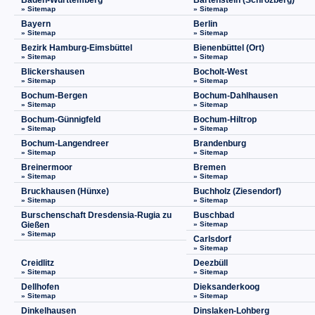
Baden-Württemberg
Bartenstein (Schrozberg)
» Sitemap
» Sitemap
Bayern
Berlin
» Sitemap
» Sitemap
Bezirk Hamburg-Eimsbüttel
Bienenbüttel (Ort)
» Sitemap
» Sitemap
Blickershausen
Bocholt-West
» Sitemap
» Sitemap
Bochum-Bergen
Bochum-Dahlhausen
» Sitemap
» Sitemap
Bochum-Günnigfeld
Bochum-Hiltrop
» Sitemap
» Sitemap
Bochum-Langendreer
Brandenburg
» Sitemap
» Sitemap
Breinermoor
Bremen
» Sitemap
» Sitemap
Bruckhausen (Hünxe)
Buchholz (Ziesendorf)
» Sitemap
» Sitemap
Burschenschaft Dresdensia-Rugia zu
Buschbad
Gießen
» Sitemap
» Sitemap
Carlsdorf
» Sitemap
Creidlitz
Deezbüll
» Sitemap
» Sitemap
Dellhofen
Dieksanderkoog
» Sitemap
» Sitemap
Dinkelhausen
Dinslaken-Lohberg