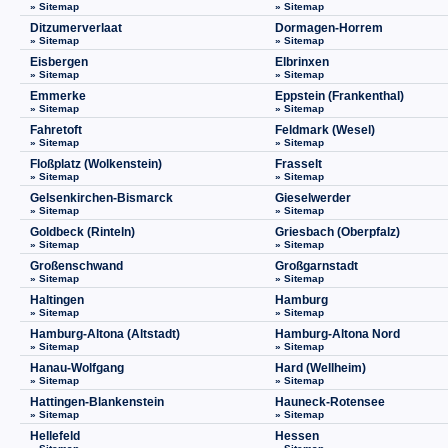
» Sitemap
» Sitemap
Ditzumerverlaat
Dormagen-Horrem
» Sitemap
» Sitemap
Eisbergen
Elbrinxen
» Sitemap
» Sitemap
Emmerke
Eppstein (Frankenthal)
» Sitemap
» Sitemap
Fahretoft
Feldmark (Wesel)
» Sitemap
» Sitemap
Floßplatz (Wolkenstein)
Frasselt
» Sitemap
» Sitemap
Gelsenkirchen-Bismarck
Gieselwerder
» Sitemap
» Sitemap
Goldbeck (Rinteln)
Griesbach (Oberpfalz)
» Sitemap
» Sitemap
Großenschwand
Großgarnstadt
» Sitemap
» Sitemap
Haltingen
Hamburg
» Sitemap
» Sitemap
Hamburg-Altona (Altstadt)
Hamburg-Altona Nord
» Sitemap
» Sitemap
Hanau-Wolfgang
Hard (Wellheim)
» Sitemap
» Sitemap
Hattingen-Blankenstein
Hauneck-Rotensee
» Sitemap
» Sitemap
Hellefeld
Hessen