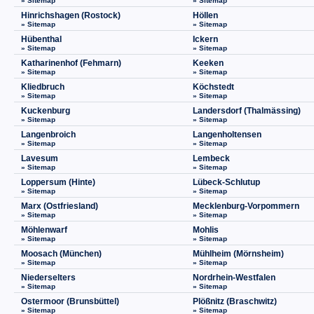
» Sitemap
» Sitemap
Hinrichshagen (Rostock)
Höllen
» Sitemap
» Sitemap
Hübenthal
Ickern
» Sitemap
» Sitemap
Katharinenhof (Fehmarn)
Keeken
» Sitemap
» Sitemap
Kliedbruch
Köchstedt
» Sitemap
» Sitemap
Kuckenburg
Landersdorf (Thalmässing)
» Sitemap
» Sitemap
Langenbroich
Langenholtensen
» Sitemap
» Sitemap
Lavesum
Lembeck
» Sitemap
» Sitemap
Loppersum (Hinte)
Lübeck-Schlutup
» Sitemap
» Sitemap
Marx (Ostfriesland)
Mecklenburg-Vorpommern
» Sitemap
» Sitemap
Möhlenwarf
Mohlis
» Sitemap
» Sitemap
Moosach (München)
Mühlheim (Mörnsheim)
» Sitemap
» Sitemap
Niederselters
Nordrhein-Westfalen
» Sitemap
» Sitemap
Ostermoor (Brunsbüttel)
Plößnitz (Braschwitz)
» Sitemap
» Sitemap