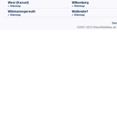
West (Kassel)
Wilkenburg
» Sitemap
» Sitemap
Wittmannsgereuth
Wollendorf
» Sitemap
» Sitemap
Star
©2007-2013 ReiseWeltAtla