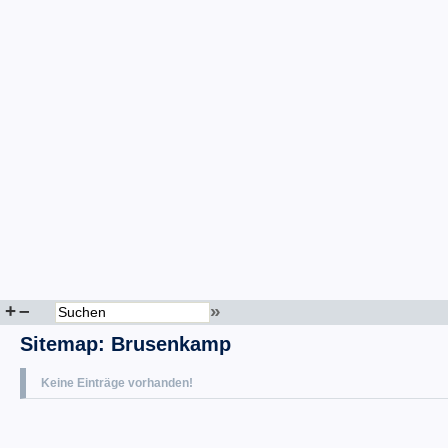
+
–
»
Sitemap
:
Brusenkamp
Keine Einträge vorhanden!