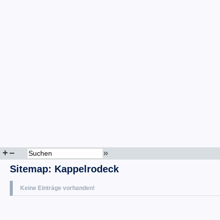
+
–
»
Sitemap
:
Kappelrodeck
Keine Einträge vorhanden!