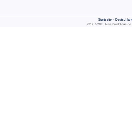
Startseite
>
Deutschlan
©2007-2013 ReiseWeltAtla