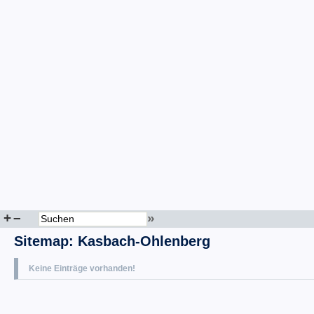
+
–
»
Sitemap
:
Kasbach-Ohlenberg
Keine Einträge vorhanden!