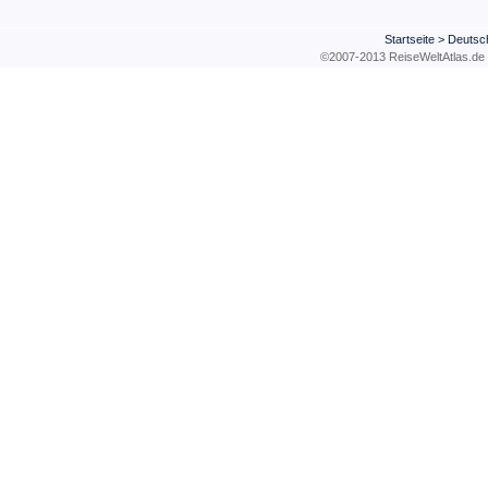
Startseite
>
Deutsc
©2007-2013 ReiseWeltAtla