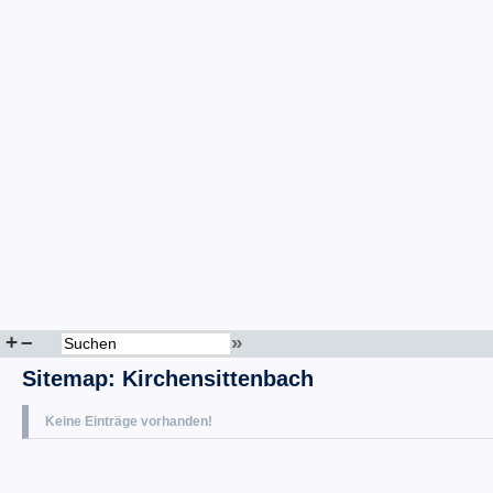
+
–
»
Sitemap
:
Kirchensittenbach
Keine Einträge vorhanden!