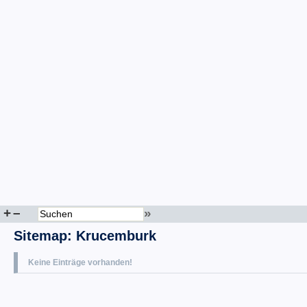
+
–
»
Sitemap
:
Krucemburk
Keine Einträge vorhanden!