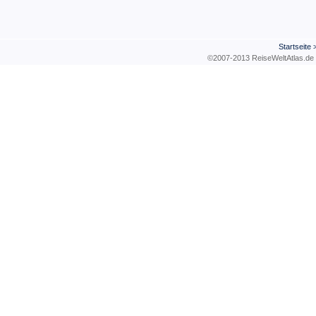
Startseite
©2007-2013 ReiseWeltAtla