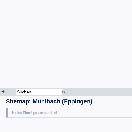
+
–
»
Sitemap
:
Mühlbach (Eppingen)
Keine Einträge vorhanden!