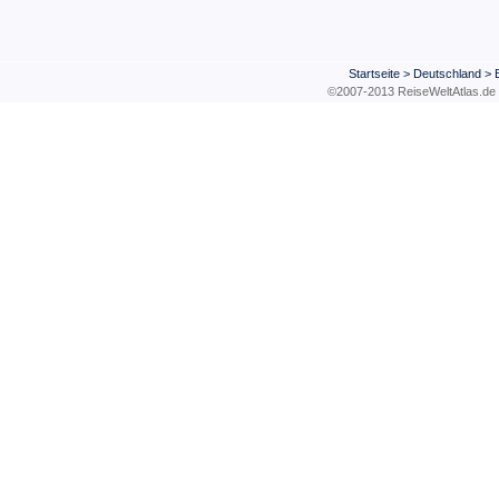
Startseite
>
Deutschland
>
©2007-2013 ReiseWeltAtla