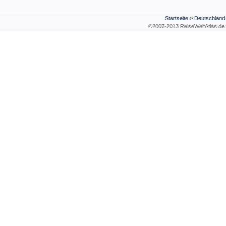
Startseite
>
Deutschland
©2007-2013 ReiseWeltAtla