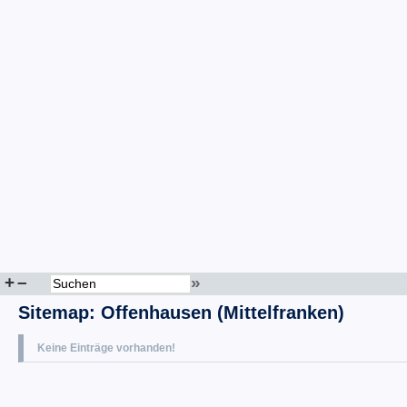
+
–
»
Sitemap
:
Offenhausen (Mittelfranken)
Keine Einträge vorhanden!