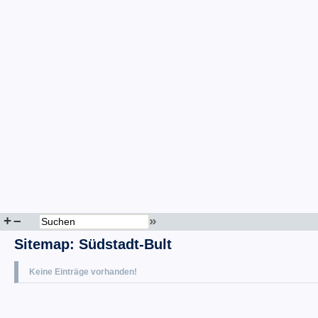
+
–
»
Sitemap
:
Südstadt-Bult
Keine Einträge vorhanden!