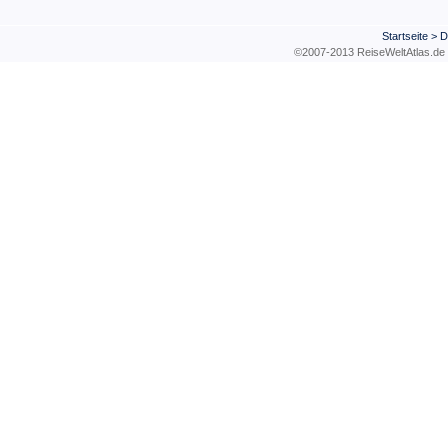
Startseite
>
D
©2007-2013 ReiseWeltAtla