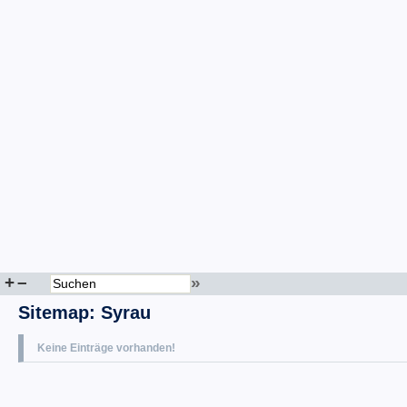
+
–
»
Sitemap
:
Syrau
Keine Einträge vorhanden!