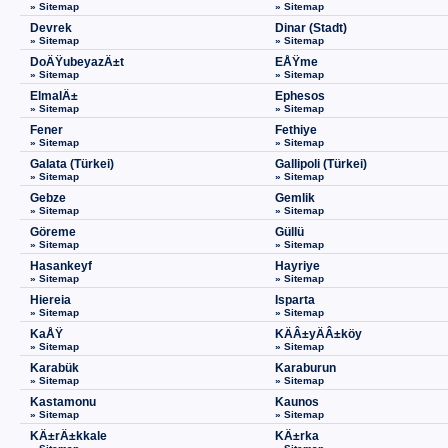
» Sitemap
» Sitemap
Devrek
Dinar (Stadt)
» Sitemap
» Sitemap
DoÄŸubeyazÄ±t
EÅŸme
» Sitemap
» Sitemap
ElmalÄ±
Ephesos
» Sitemap
» Sitemap
Fener
Fethiye
» Sitemap
» Sitemap
Galata (Türkei)
Gallipoli (Türkei)
» Sitemap
» Sitemap
Gebze
Gemlik
» Sitemap
» Sitemap
Göreme
Güllü
» Sitemap
» Sitemap
Hasankeyf
Hayriye
» Sitemap
» Sitemap
Hiereia
Isparta
» Sitemap
» Sitemap
KaÅŸ
KÄÂ±yÄÂ±köy
» Sitemap
» Sitemap
Karabük
Karaburun
» Sitemap
» Sitemap
Kastamonu
Kaunos
» Sitemap
» Sitemap
KÄ±rÄ±kkale
KÄ±rka