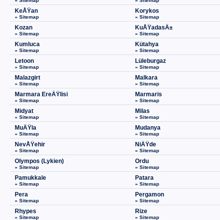
» Sitemap
» Sitemap
KeÅŸan
Korykos
» Sitemap
» Sitemap
Kozan
KuÅŸadasÄ±
» Sitemap
» Sitemap
Kumluca
Kütahya
» Sitemap
» Sitemap
Letoon
Lüleburgaz
» Sitemap
» Sitemap
Malazgirt
Malkara
» Sitemap
» Sitemap
Marmara EreÄŸlisi
Marmaris
» Sitemap
» Sitemap
Midyat
Milas
» Sitemap
» Sitemap
MuÄŸla
Mudanya
» Sitemap
» Sitemap
NevÅŸehir
NiÄŸde
» Sitemap
» Sitemap
Olympos (Lykien)
Ordu
» Sitemap
» Sitemap
Pamukkale
Patara
» Sitemap
» Sitemap
Pera
Pergamon
» Sitemap
» Sitemap
Rhypes
Rize
» Sitemap
» Sitemap