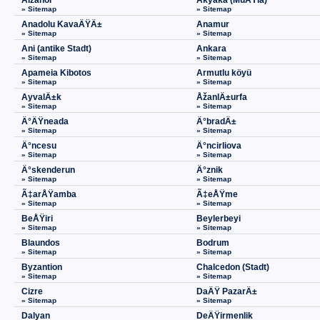
Aizanoi
Akyaka (MuÄŸla)
» Sitemap
» Sitemap
Anadolu KavaÄŸÄ±
Anamur
» Sitemap
» Sitemap
Ani (antike Stadt)
Ankara
» Sitemap
» Sitemap
Apameia Kibotos
Armutlu köyü
» Sitemap
» Sitemap
AyvalÄ±k
ÅžanlÄ±urfa
» Sitemap
» Sitemap
Ä°ÄŸneada
Ä°bradÄ±
» Sitemap
» Sitemap
Ä°ncesu
Ä°ncirliova
» Sitemap
» Sitemap
Ä°skenderun
Ä°znik
» Sitemap
» Sitemap
Ã‡arÅŸamba
Ã‡eÅŸme
» Sitemap
» Sitemap
BeÅŸiri
Beylerbeyi
» Sitemap
» Sitemap
Blaundos
Bodrum
» Sitemap
» Sitemap
Byzantion
Chalcedon (Stadt)
» Sitemap
» Sitemap
Cizre
DaÄŸ PazarÄ±
» Sitemap
» Sitemap
Dalyan
DeÄŸirmenlik