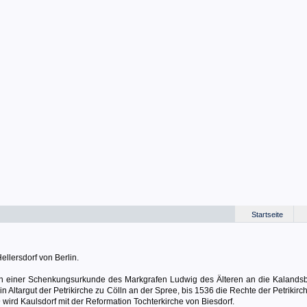
Startseite
ellersdorf von Berlin.
n einer Schenkungsurkunde des Markgrafen Ludwig des Älteren an die Kalandsb
n Altargut der Petrikirche zu Cölln an der Spree, bis 1536 die Rechte der Petrikirc
wird Kaulsdorf mit der Reformation Tochterkirche von Biesdorf.