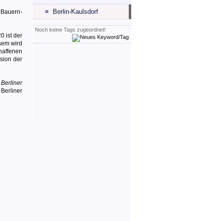
≡ Berlin-Kaulsdorf
e Bauern-
Noch keine Tags zugeordnet!
0 ist der
esem wird
chaffenen
usion der
e
Berliner
Berliner