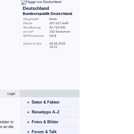
Deutschland
Bundesrepublik Deutschland
Hauptstadt
Berlin
Fläche
357.027 kmÂ²
Bevölkerung
82.716.000
pro km²
232 Einwohner
BIP/Einwohner
US-$
Datum & Zeit
08.08.2026
19:21
Login
« Daten & Fakten
» Reisetipps A–Z
» Fotos & Bilder
rüder in
he an die
» Forum & Talk