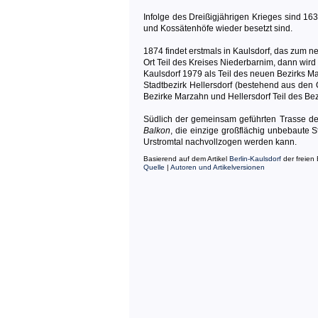
Infolge des Dreißigjährigen Krieges sind 16
und Kossätenhöfe wieder besetzt sind.
1874 findet erstmals in Kaulsdorf, das zum ne
Ort Teil des Kreises Niederbarnim, dann wird
Kaulsdorf 1979 als Teil des neuen Bezirks Ma
Stadtbezirk Hellersdorf (bestehend aus den O
Bezirke Marzahn und Hellersdorf Teil des Be
Südlich der gemeinsam geführten Trasse de
Balkon
, die einzige großflächig unbebaute
Urstromtal nachvollzogen werden kann.
Basierend auf dem Artikel
Berlin-Kaulsdorf
der freien
Quelle
|
Autoren und Artikelversionen