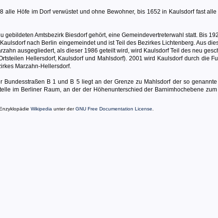
38 alle Höfe im Dorf verwüstet und ohne Bewohner, bis 1652 in Kaulsdorf fast all
u gebildeten Amtsbezirk Biesdorf gehört, eine Gemeindevertreterwahl statt. Bis 192
 Kaulsdorf nach Berlin eingemeindet und ist Teil des Bezirkes Lichtenberg. Aus di
rzahn ausgegliedert, als dieser 1986 geteilt wird, wird Kaulsdorf Teil des neu ges
rtsteilen Hellersdorf, Kaulsdorf und Mahlsdorf). 2001 wird Kaulsdorf durch die F
zirkes Marzahn-Hellersdorf.
r Bundesstraßen B 1 und B 5 liegt an der Grenze zu Mahlsdorf der so genannt
 Stelle im Berliner Raum, an der der Höhenunterschied der Barnimhochebene zum 
 Enzyklopädie
Wikipedia
unter der
GNU Free Documentation License
.