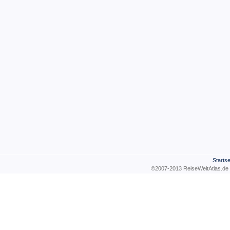
Startse
©2007-2013 ReiseWeltAtla