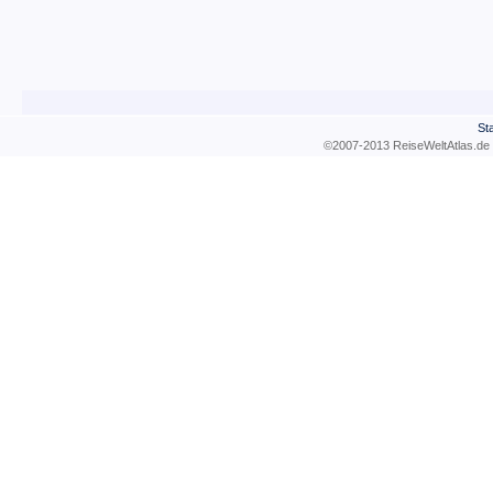
Sta
©2007-2013 ReiseWeltAtla