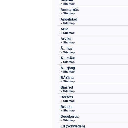
Alvesta
» Sitemap
Ammarnäs
» Sitemap
Angelstad
» Sitemap
Arild
» Sitemap
Arvika
» Sitemap
Ã…hus
» Sitemap
Ã…mÃ¥l
» Sitemap
Ã…rjäng
» Sitemap
BÃ¥lsta
» Sitemap
Bjärred
» Sitemap
BorÃ¥s
» Sitemap
Bräcke
» Sitemap
Degeberga
» Sitemap
Ed (Schweden)