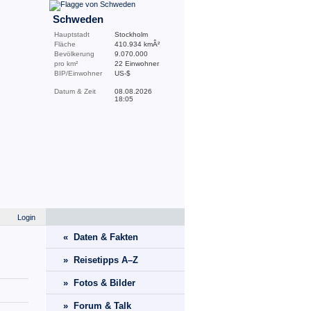
Schweden
Hauptstadt
Stockholm
Fläche
410.934 kmÂ²
Bevölkerung
9.070.000
pro km²
22 Einwohner
BIP/Einwohner
US-$
Datum & Zeit
08.08.2026
18:05
Login
« Daten & Fakten
» Reisetipps A–Z
» Fotos & Bilder
» Forum & Talk