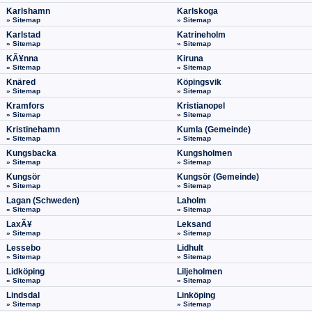
Karlshamn
Karlskoga
» Sitemap
» Sitemap
Karlstad
Katrineholm
» Sitemap
» Sitemap
KÃ¥nna
Kiruna
» Sitemap
» Sitemap
Knäred
Köpingsvik
» Sitemap
» Sitemap
Kramfors
Kristianopel
» Sitemap
» Sitemap
Kristinehamn
Kumla (Gemeinde)
» Sitemap
» Sitemap
Kungsbacka
Kungsholmen
» Sitemap
» Sitemap
Kungsör
Kungsör (Gemeinde)
» Sitemap
» Sitemap
Lagan (Schweden)
Laholm
» Sitemap
» Sitemap
LaxÃ¥
Leksand
» Sitemap
» Sitemap
Lessebo
Lidhult
» Sitemap
» Sitemap
Lidköping
Liljeholmen
» Sitemap
» Sitemap
Lindsdal
Linköping
» Sitemap
» Sitemap