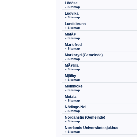
Lödöse
» Sitemap
Ludvika
» Sitemap
Lundsbrunn
» Sitemap
MalÃ¥
» Sitemap
Mariefred
» Sitemap
Markaryd (Gemeinde)
» Sitemap
MÃ¥lilla
» Sitemap
Mjölby
» Sitemap
Mölnlycke
» Sitemap
Motala
» Sitemap
Nödinge-Nol
» Sitemap
Nordanstig (Gemeinde)
» Sitemap
Norrlands Universitetssjukhus
» Sitemap