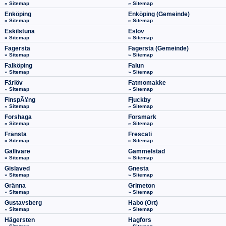
» Sitemap
» Sitemap
Enköping
Enköping (Gemeinde)
» Sitemap
» Sitemap
Eskilstuna
Eslöv
» Sitemap
» Sitemap
Fagersta
Fagersta (Gemeinde)
» Sitemap
» Sitemap
Falköping
Falun
» Sitemap
» Sitemap
Färlöv
Fatmomakke
» Sitemap
» Sitemap
FinspÃ¥ng
Fjuckby
» Sitemap
» Sitemap
Forshaga
Forsmark
» Sitemap
» Sitemap
Fränsta
Frescati
» Sitemap
» Sitemap
Gällivare
Gammelstad
» Sitemap
» Sitemap
Gislaved
Gnesta
» Sitemap
» Sitemap
Gränna
Grimeton
» Sitemap
» Sitemap
Gustavsberg
Habo (Ort)
» Sitemap
» Sitemap
Hägersten
Hagfors