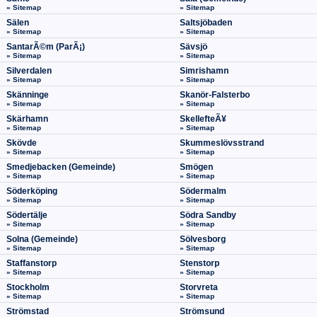
» Sitemap
» Sitemap
Sälen
Saltsjöbaden
» Sitemap
» Sitemap
SantarÃ©m (ParÃ¡)
Sävsjö
» Sitemap
» Sitemap
Silverdalen
Simrishamn
» Sitemap
» Sitemap
Skänninge
Skanör-Falsterbo
» Sitemap
» Sitemap
Skärhamn
SkellefteÃ¥
» Sitemap
» Sitemap
Skövde
Skummeslövsstrand
» Sitemap
» Sitemap
Smedjebacken (Gemeinde)
Smögen
» Sitemap
» Sitemap
Söderköping
Södermalm
» Sitemap
» Sitemap
Södertälje
Södra Sandby
» Sitemap
» Sitemap
Solna (Gemeinde)
Sölvesborg
» Sitemap
» Sitemap
Staffanstorp
Stenstorp
» Sitemap
» Sitemap
Stockholm
Storvreta
» Sitemap
» Sitemap
Strömstad
Strömsund