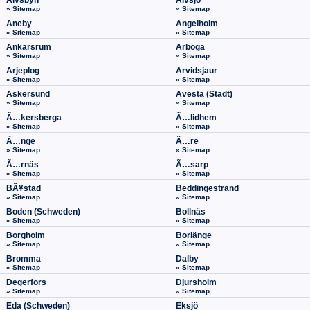
Älvsbyn
Älvsjö
» Sitemap
» Sitemap
Aneby
Ängelholm
» Sitemap
» Sitemap
Ankarsrum
Arboga
» Sitemap
» Sitemap
Arjeplog
Arvidsjaur
» Sitemap
» Sitemap
Askersund
Avesta (Stadt)
» Sitemap
» Sitemap
Ã…kersberga
Ã…lidhem
» Sitemap
» Sitemap
Ã…nge
Ã…re
» Sitemap
» Sitemap
Ã…rnäs
Ã…sarp
» Sitemap
» Sitemap
BÃ¥stad
Beddingestrand
» Sitemap
» Sitemap
Boden (Schweden)
Bollnäs
» Sitemap
» Sitemap
Borgholm
Borlänge
» Sitemap
» Sitemap
Bromma
Dalby
» Sitemap
» Sitemap
Degerfors
Djursholm
» Sitemap
» Sitemap
Eda (Schweden)
Eksjö