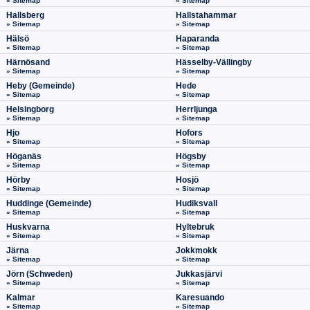
» Sitemap
» Sitemap
Hallsberg
Hallstahammar
» Sitemap
» Sitemap
Hälsö
Haparanda
» Sitemap
» Sitemap
Härnösand
Hässelby-Vällingby
» Sitemap
» Sitemap
Heby (Gemeinde)
Hede
» Sitemap
» Sitemap
Helsingborg
Herrljunga
» Sitemap
» Sitemap
Hjo
Hofors
» Sitemap
» Sitemap
Höganäs
Högsby
» Sitemap
» Sitemap
Hörby
Hosjö
» Sitemap
» Sitemap
Huddinge (Gemeinde)
Hudiksvall
» Sitemap
» Sitemap
Huskvarna
Hyltebruk
» Sitemap
» Sitemap
Järna
Jokkmokk
» Sitemap
» Sitemap
Jörn (Schweden)
Jukkasjärvi
» Sitemap
» Sitemap
Kalmar
Karesuando
» Sitemap
» Sitemap