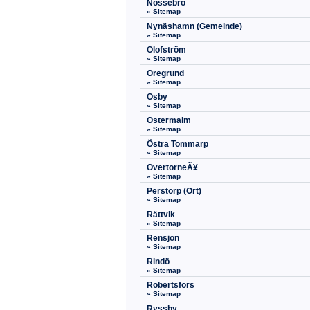
Nossebro
» Sitemap
Nynäshamn (Gemeinde)
» Sitemap
Olofström
» Sitemap
Öregrund
» Sitemap
Osby
» Sitemap
Östermalm
» Sitemap
Östra Tommarp
» Sitemap
ÖvertorneÃ¥
» Sitemap
Perstorp (Ort)
» Sitemap
Rättvik
» Sitemap
Rensjön
» Sitemap
Rindö
» Sitemap
Robertsfors
» Sitemap
Ryssby