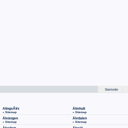
Startseite
AlingsÃ¥s
Älmhult
» Sitemap
» Sitemap
Älvängen
Älvdalen
» Sitemap
» Sitemap