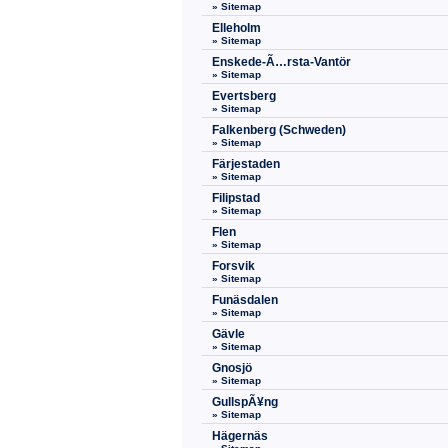
» Sitemap
Elleholm
» Sitemap
Enskede-Ã…rsta-Vantör
» Sitemap
Evertsberg
» Sitemap
Falkenberg (Schweden)
» Sitemap
Färjestaden
» Sitemap
Filipstad
» Sitemap
Flen
» Sitemap
Forsvik
» Sitemap
Funäsdalen
» Sitemap
Gävle
» Sitemap
Gnosjö
» Sitemap
GullspÃ¥ng
» Sitemap
Hägernäs