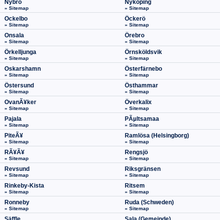
Nybro
Nyköping
» Sitemap
» Sitemap
Ockelbo
Öckerö
» Sitemap
» Sitemap
Onsala
Örebro
» Sitemap
» Sitemap
Örkelljunga
Örnsköldsvik
» Sitemap
» Sitemap
Oskarshamn
Österfärnebo
» Sitemap
» Sitemap
Östersund
Östhammar
» Sitemap
» Sitemap
OvanÃ¥ker
Överkalix
» Sitemap
» Sitemap
Pajala
PÃµltsamaa
» Sitemap
» Sitemap
PiteÃ¥
Ramlösa (Helsingborg)
» Sitemap
» Sitemap
RÃ¥Ã¥
Rengsjö
» Sitemap
» Sitemap
Revsund
Riksgränsen
» Sitemap
» Sitemap
Rinkeby-Kista
Ritsem
» Sitemap
» Sitemap
Ronneby
Ruda (Schweden)
» Sitemap
» Sitemap
Säffle
Sala (Gemeinde)