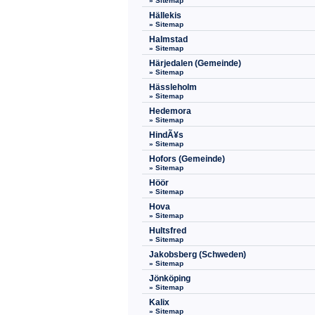
» Sitemap
Hällekis
» Sitemap
Halmstad
» Sitemap
Härjedalen (Gemeinde)
» Sitemap
Hässleholm
» Sitemap
Hedemora
» Sitemap
HindÃ¥s
» Sitemap
Hofors (Gemeinde)
» Sitemap
Höör
» Sitemap
Hova
» Sitemap
Hultsfred
» Sitemap
Jakobsberg (Schweden)
» Sitemap
Jönköping
» Sitemap
Kalix
» Sitemap