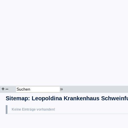
+
–
»
Sitemap
:
Leopoldina Krankenhaus Schweinfu
Keine Einträge vorhanden!