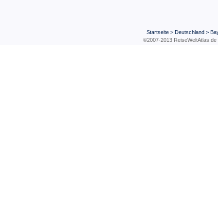
Startseite
>
Deutschland
>
Ba
©2007-2013 ReiseWeltAtla