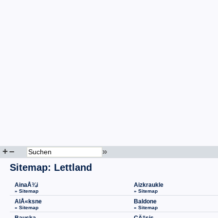
+
–
»
Sitemap
:
Lettland
AinaÅ¾i
Aizkraukle
» Sitemap
» Sitemap
AlÅ«ksne
Baldone
» Sitemap
» Sitemap