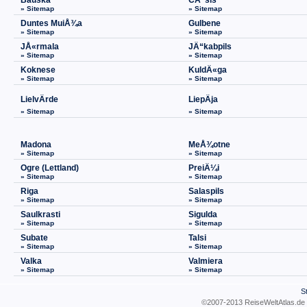
Bauska
CÄ“sis
» Sitemap
» Sitemap
Duntes MuiÅ¾a
Gulbene
» Sitemap
» Sitemap
JÅ«rmala
JÄ“kabpils
» Sitemap
» Sitemap
Koknese
KuldÄ«ga
» Sitemap
» Sitemap
LielvÄrde
LiepÄja
» Sitemap
» Sitemap
Madona
MeÅ¾otne
» Sitemap
» Sitemap
Ogre (Lettland)
PreiÄ¼i
» Sitemap
» Sitemap
Riga
Salaspils
» Sitemap
» Sitemap
Saulkrasti
Sigulda
» Sitemap
» Sitemap
Subate
Talsi
» Sitemap
» Sitemap
Valka
Valmiera
» Sitemap
» Sitemap
S
©2007-2013 ReiseWeltAtla