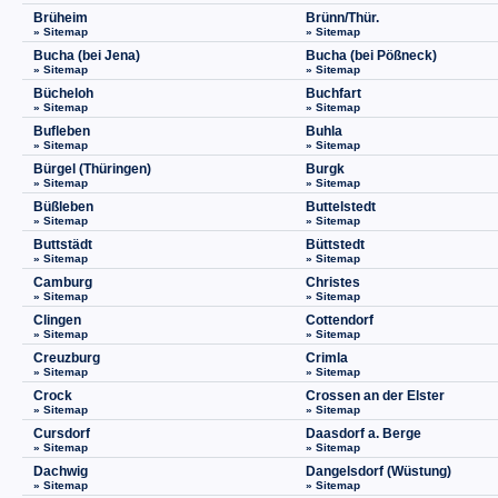
Brüheim
Brünn/Thür.
» Sitemap
» Sitemap
Bucha (bei Jena)
Bucha (bei Pößneck)
» Sitemap
» Sitemap
Bücheloh
Buchfart
» Sitemap
» Sitemap
Bufleben
Buhla
» Sitemap
» Sitemap
Bürgel (Thüringen)
Burgk
» Sitemap
» Sitemap
Büßleben
Buttelstedt
» Sitemap
» Sitemap
Buttstädt
Büttstedt
» Sitemap
» Sitemap
Camburg
Christes
» Sitemap
» Sitemap
Clingen
Cottendorf
» Sitemap
» Sitemap
Creuzburg
Crimla
» Sitemap
» Sitemap
Crock
Crossen an der Elster
» Sitemap
» Sitemap
Cursdorf
Daasdorf a. Berge
» Sitemap
» Sitemap
Dachwig
Dangelsdorf (Wüstung)
» Sitemap
» Sitemap