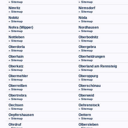
» Sitemap
» Sitemap
Nimritz
Nirmsdorf
» Sitemap
» Sitemap
Nobitz
Nöda
» Sitemap
» Sitemap
Nohra (Wipper)
Nordhausen
» Sitemap
» Sitemap
Nottleben
Oberbodnitz
» Sitemap
» Sitemap
Oberdorla
Obergebra
» Sitemap
» Sitemap
Oberhain
Oberheldrungen
» Sitemap
» Sitemap
Oberkatz
Oberland am Rennsteig
» Sitemap
» Sitemap
Obermehler
Oberoppurg
» Sitemap
» Sitemap
Oberreißen
Oberschönau
» Sitemap
» Sitemap
Obertrebra
Oberweid
» Sitemap
» Sitemap
Oechsen
Oehrenstock
» Sitemap
» Sitemap
Oepfershausen
Oettern
» Sitemap
» Sitemap
Ohrdruf
Olbersleben