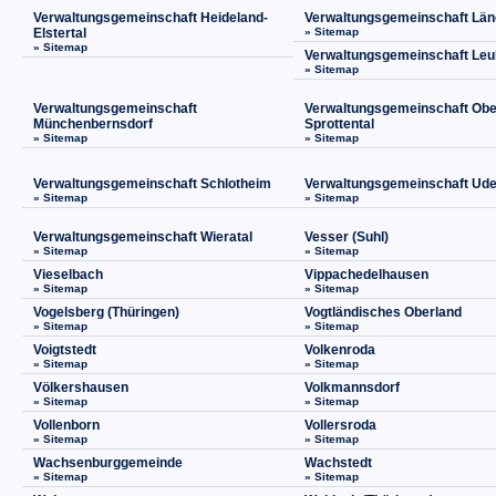
Verwaltungsgemeinschaft Heideland-
Verwaltungsgemeinschaft Lä
Elstertal
» Sitemap
» Sitemap
Verwaltungsgemeinschaft Leu
» Sitemap
Verwaltungsgemeinschaft
Verwaltungsgemeinschaft Ob
Münchenbernsdorf
Sprottental
» Sitemap
» Sitemap
Verwaltungsgemeinschaft Schlotheim
Verwaltungsgemeinschaft Ude
» Sitemap
» Sitemap
Verwaltungsgemeinschaft Wieratal
Vesser (Suhl)
» Sitemap
» Sitemap
Vieselbach
Vippachedelhausen
» Sitemap
» Sitemap
Vogelsberg (Thüringen)
Vogtländisches Oberland
» Sitemap
» Sitemap
Voigtstedt
Volkenroda
» Sitemap
» Sitemap
Völkershausen
Volkmannsdorf
» Sitemap
» Sitemap
Vollenborn
Vollersroda
» Sitemap
» Sitemap
Wachsenburggemeinde
Wachstedt
» Sitemap
» Sitemap