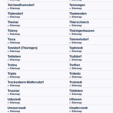
Teichwolframsdorf
Teistungen
» Sitemap
» Sitemap
Thälendorf
Thalwenden
» Sitemap
» Sitemap
Themar
Thierschneck
» Sitemap
» Sitemap
Thörey
Thüringenhausen
» Sitemap
» Sitemap
Tissa
Tömmelsdorf
» Sitemap
» Sitemap
Tonndorf (Thüringen)
Topfstedt
» Sitemap
» Sitemap
Tottleben
Traßdorf
» Sitemap
» Sitemap
Trebra
Treffurt
» Sitemap
» Sitemap
Triptis
Tröbnitz
» Sitemap
» Sitemap
Trockenborn-Wolfersdorf
Troistedt
» Sitemap
» Sitemap
Trusetal
Tüttleben
» Sitemap
» Sitemap
Udestedt
Ufhoven
» Sitemap
» Sitemap
Ummerstadt
Umpferstedt
» Sitemap
» Sitemap