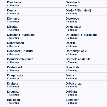
Dannheim
Deesbach
» Sitemap
» Sitemap
Deuna
Diedorf (Eichsfeld)
» Sitemap
» Sitemap
Dienstedt
Dieterode
» Sitemap
» Sitemap
Dillstädt
Dingelstädt
» Sitemap
» Sitemap
Dippach (Thüringen)
Dittersdorf (Thüringen)
» Sitemap
» Sitemap
Döbritschen
Döbritz
» Sitemap
» Sitemap
Donndorf (Unstrut)
Dornburg/Saale
» Sitemap
» Sitemap
Dorndorf-Steudnitz
Dörnfeld an der Ilm
» Sitemap
» Sitemap
Dörtendorf
Döschnitz
» Sitemap
» Sitemap
Dragensdorf
Dreba
» Sitemap
» Sitemap
Dreitzsch
Dröbischau
» Sitemap
» Sitemap
Drognitz
Drößnitz
» Sitemap
» Sitemap
Ebeleben
Ebenheim
» Sitemap
» Sitemap