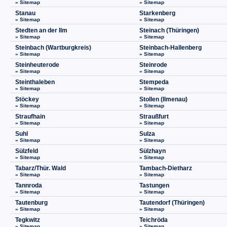
» Sitemap
» Sitemap
Stanau
Starkenberg
» Sitemap
» Sitemap
Stedten an der Ilm
Steinach (Thüringen)
» Sitemap
» Sitemap
Steinbach (Wartburgkreis)
Steinbach-Hallenberg
» Sitemap
» Sitemap
Steinheuterode
Steinrode
» Sitemap
» Sitemap
Steinthaleben
Stempeda
» Sitemap
» Sitemap
Stöckey
Stollen (Ilmenau)
» Sitemap
» Sitemap
Straufhain
Straußfurt
» Sitemap
» Sitemap
Suhl
Sulza
» Sitemap
» Sitemap
Sülzfeld
Sülzhayn
» Sitemap
» Sitemap
Tabarz/Thür. Wald
Tambach-Dietharz
» Sitemap
» Sitemap
Tannroda
Tastungen
» Sitemap
» Sitemap
Tautenburg
Tautendorf (Thüringen)
» Sitemap
» Sitemap
Tegkwitz
Teichröda
» Sitemap
» Sitemap