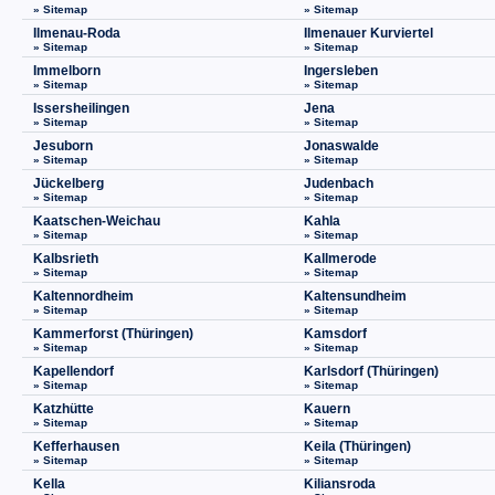
» Sitemap
» Sitemap
Ilmenau-Roda
Ilmenauer Kurviertel
» Sitemap
» Sitemap
Immelborn
Ingersleben
» Sitemap
» Sitemap
Issersheilingen
Jena
» Sitemap
» Sitemap
Jesuborn
Jonaswalde
» Sitemap
» Sitemap
Jückelberg
Judenbach
» Sitemap
» Sitemap
Kaatschen-Weichau
Kahla
» Sitemap
» Sitemap
Kalbsrieth
Kallmerode
» Sitemap
» Sitemap
Kaltennordheim
Kaltensundheim
» Sitemap
» Sitemap
Kammerforst (Thüringen)
Kamsdorf
» Sitemap
» Sitemap
Kapellendorf
Karlsdorf (Thüringen)
» Sitemap
» Sitemap
Katzhütte
Kauern
» Sitemap
» Sitemap
Kefferhausen
Keila (Thüringen)
» Sitemap
» Sitemap
Kella
Kiliansroda