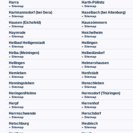
Harra
Harth-Pöllnitz
» Sitemap
» Sitemap
Hartmannsdorf (bei Gera)
Haselbach (bei Altenburg)
» Sitemap
» Sitemap
Hausen (Eichsfeld)
Haussömmern
» Sitemap
» Sitemap
Haynrode
Heichelheim
» Sitemap
» Sitemap
Heilbad Heiligenstadt
Heilingen
» Sitemap
» Sitemap
Helba (Meiningen)
Helbedündorf
» Sitemap
» Sitemap
Hellingen
Helmershausen
» Sitemap
» Sitemap
Hemleben
Henfstädt
» Sitemap
» Sitemap
Henningsleben
Henschleben
» Sitemap
» Sitemap
Heringen/Helme
Hermsdorf (Thüringen)
» Sitemap
» Sitemap
Herpf
Herrenhof
» Sitemap
» Sitemap
Herrnschwende
Herschdorf
» Sitemap
» Sitemap
Hetschburg
Heubisch
» Sitemap
» Sitemap