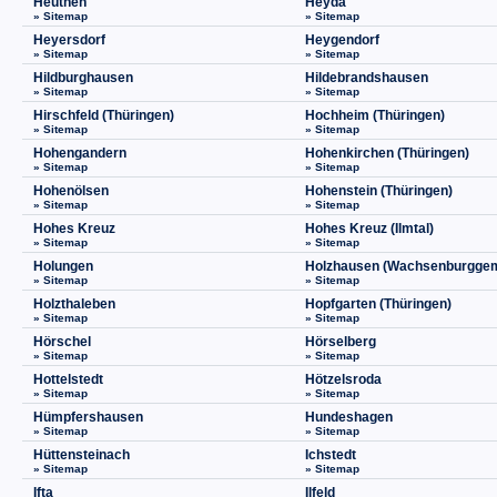
Heuthen
Heyda
» Sitemap
» Sitemap
Heyersdorf
Heygendorf
» Sitemap
» Sitemap
Hildburghausen
Hildebrandshausen
» Sitemap
» Sitemap
Hirschfeld (Thüringen)
Hochheim (Thüringen)
» Sitemap
» Sitemap
Hohengandern
Hohenkirchen (Thüringen)
» Sitemap
» Sitemap
Hohenölsen
Hohenstein (Thüringen)
» Sitemap
» Sitemap
Hohes Kreuz
Hohes Kreuz (Ilmtal)
» Sitemap
» Sitemap
Holungen
Holzhausen (Wachsenburgge
» Sitemap
» Sitemap
Holzthaleben
Hopfgarten (Thüringen)
» Sitemap
» Sitemap
Hörschel
Hörselberg
» Sitemap
» Sitemap
Hottelstedt
Hötzelsroda
» Sitemap
» Sitemap
Hümpfershausen
Hundeshagen
» Sitemap
» Sitemap
Hüttensteinach
Ichstedt
» Sitemap
» Sitemap
Ifta
Ilfeld