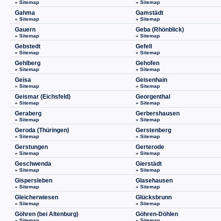
» Sitemap
» Sitemap
Gahma
Gamstädt
» Sitemap
» Sitemap
Gauern
Geba (Rhönblick)
» Sitemap
» Sitemap
Gebstedt
Gefell
» Sitemap
» Sitemap
Gehlberg
Gehofen
» Sitemap
» Sitemap
Geisa
Geisenhain
» Sitemap
» Sitemap
Geismar (Eichsfeld)
Georgenthal
» Sitemap
» Sitemap
Geraberg
Gerbershausen
» Sitemap
» Sitemap
Geroda (Thüringen)
Gerstenberg
» Sitemap
» Sitemap
Gerstungen
Gerterode
» Sitemap
» Sitemap
Geschwenda
Gierstädt
» Sitemap
» Sitemap
Gispersleben
Glasehausen
» Sitemap
» Sitemap
Gleicherwiesen
Glücksbrunn
» Sitemap
» Sitemap
Göhren (bei Altenburg)
Göhren-Döhlen
» Sitemap
» Sitemap