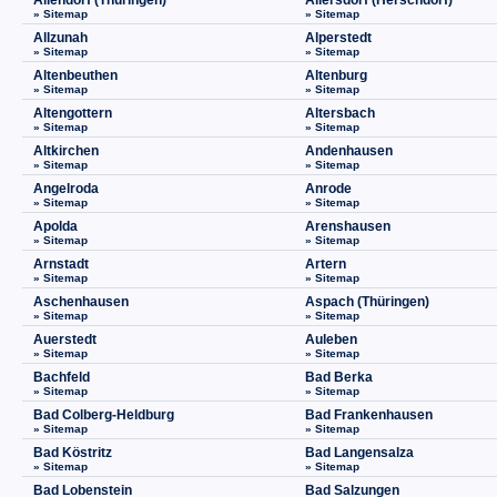
Allendorf (Thüringen)
Allersdorf (Herschdorf)
» Sitemap
» Sitemap
Allzunah
Alperstedt
» Sitemap
» Sitemap
Altenbeuthen
Altenburg
» Sitemap
» Sitemap
Altengottern
Altersbach
» Sitemap
» Sitemap
Altkirchen
Andenhausen
» Sitemap
» Sitemap
Angelroda
Anrode
» Sitemap
» Sitemap
Apolda
Arenshausen
» Sitemap
» Sitemap
Arnstadt
Artern
» Sitemap
» Sitemap
Aschenhausen
Aspach (Thüringen)
» Sitemap
» Sitemap
Auerstedt
Auleben
» Sitemap
» Sitemap
Bachfeld
Bad Berka
» Sitemap
» Sitemap
Bad Colberg-Heldburg
Bad Frankenhausen
» Sitemap
» Sitemap
Bad Köstritz
Bad Langensalza
» Sitemap
» Sitemap
Bad Lobenstein
Bad Salzungen