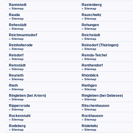
Rannstedt
Rastenberg
» Sitemap
» Sitemap
Rauda
Rauschwitz
» Sitemap
» Sitemap
Rehestädt
Rehungen
» Sitemap
» Sitemap
Reichmannsdorf
Reichstädt
» Sitemap
» Sitemap
Reinholterode
Reinsdorf (Thüringen)
» Sitemap
» Sitemap
Reisdorf
Remda-Teichel
» Sitemap
» Sitemap
Remstädt
Renthendorf
» Sitemap
» Sitemap
Reurieth
Rhönblick
» Sitemap
» Sitemap
Rieth
Riethgen
» Sitemap
» Sitemap
Ringleben (bei Artern)
Ringleben (bei Gebesee)
» Sitemap
» Sitemap
Rippersroda
Ritschenhausen
» Sitemap
» Sitemap
Rockenstuhl
Rockhausen
» Sitemap
» Sitemap
Rodeberg
Rödelwitz
» Sitemap
» Sitemap