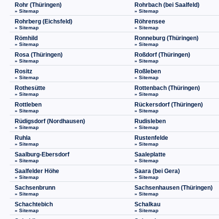
Rohr (Thüringen)
Rohrbach (bei Saalfeld)
» Sitemap
» Sitemap
Rohrberg (Eichsfeld)
Röhrensee
» Sitemap
» Sitemap
Römhild
Ronneburg (Thüringen)
» Sitemap
» Sitemap
Rosa (Thüringen)
Roßdorf (Thüringen)
» Sitemap
» Sitemap
Rositz
Roßleben
» Sitemap
» Sitemap
Rothesütte
Rottenbach (Thüringen)
» Sitemap
» Sitemap
Rottleben
Rückersdorf (Thüringen)
» Sitemap
» Sitemap
Rüdigsdorf (Nordhausen)
Rudisleben
» Sitemap
» Sitemap
Ruhla
Rustenfelde
» Sitemap
» Sitemap
Saalburg-Ebersdorf
Saaleplatte
» Sitemap
» Sitemap
Saalfelder Höhe
Saara (bei Gera)
» Sitemap
» Sitemap
Sachsenbrunn
Sachsenhausen (Thüringen)
» Sitemap
» Sitemap
Schachtebich
Schalkau
» Sitemap
» Sitemap