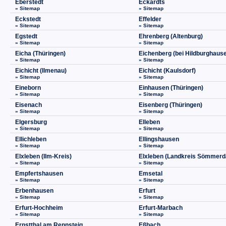
Eberstedt
Eckardts
» Sitemap
» Sitemap
Eckstedt
Effelder
» Sitemap
» Sitemap
Egstedt
Ehrenberg (Altenburg)
» Sitemap
» Sitemap
Eicha (Thüringen)
Eichenberg (bei Hildburghaus
» Sitemap
» Sitemap
Eichicht (Ilmenau)
Eichicht (Kaulsdorf)
» Sitemap
» Sitemap
Eineborn
Einhausen (Thüringen)
» Sitemap
» Sitemap
Eisenach
Eisenberg (Thüringen)
» Sitemap
» Sitemap
Elgersburg
Elleben
» Sitemap
» Sitemap
Ellichleben
Ellingshausen
» Sitemap
» Sitemap
Elxleben (Ilm-Kreis)
Elxleben (Landkreis Sömmerd
» Sitemap
» Sitemap
Empfertshausen
Emsetal
» Sitemap
» Sitemap
Erbenhausen
Erfurt
» Sitemap
» Sitemap
Erfurt-Hochheim
Erfurt-Marbach
» Sitemap
» Sitemap
Ernstthal am Rennsteig
Eßbach