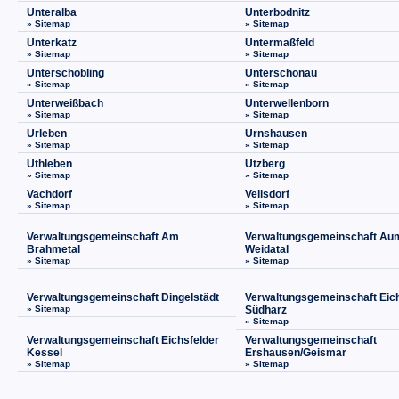
Unteralba
Unterbodnitz
» Sitemap
» Sitemap
Unterkatz
Untermaßfeld
» Sitemap
» Sitemap
Unterschöbling
Unterschönau
» Sitemap
» Sitemap
Unterweißbach
Unterwellenborn
» Sitemap
» Sitemap
Urleben
Urnshausen
» Sitemap
» Sitemap
Uthleben
Utzberg
» Sitemap
» Sitemap
Vachdorf
Veilsdorf
» Sitemap
» Sitemap
Verwaltungsgemeinschaft Am
Verwaltungsgemeinschaft Au
Brahmetal
Weidatal
» Sitemap
» Sitemap
Verwaltungsgemeinschaft Dingelstädt
Verwaltungsgemeinschaft Eich
» Sitemap
Südharz
» Sitemap
Verwaltungsgemeinschaft Eichsfelder
Verwaltungsgemeinschaft
Kessel
Ershausen/Geismar
» Sitemap
» Sitemap