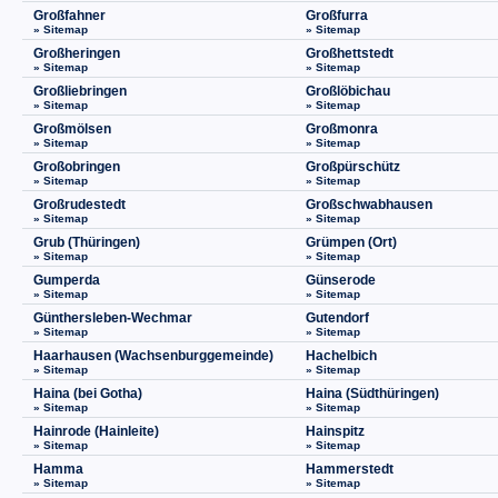
Großfahner
Großfurra
» Sitemap
» Sitemap
Großheringen
Großhettstedt
» Sitemap
» Sitemap
Großliebringen
Großlöbichau
» Sitemap
» Sitemap
Großmölsen
Großmonra
» Sitemap
» Sitemap
Großobringen
Großpürschütz
» Sitemap
» Sitemap
Großrudestedt
Großschwabhausen
» Sitemap
» Sitemap
Grub (Thüringen)
Grümpen (Ort)
» Sitemap
» Sitemap
Gumperda
Günserode
» Sitemap
» Sitemap
Günthersleben-Wechmar
Gutendorf
» Sitemap
» Sitemap
Haarhausen (Wachsenburggemeinde)
Hachelbich
» Sitemap
» Sitemap
Haina (bei Gotha)
Haina (Südthüringen)
» Sitemap
» Sitemap
Hainrode (Hainleite)
Hainspitz
» Sitemap
» Sitemap
Hamma
Hammerstedt
» Sitemap
» Sitemap