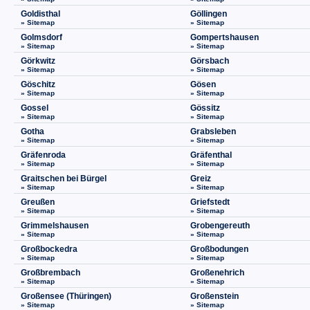
Goldisthal
Göllingen
» Sitemap
» Sitemap
Golmsdorf
Gompertshausen
» Sitemap
» Sitemap
Görkwitz
Görsbach
» Sitemap
» Sitemap
Göschitz
Gösen
» Sitemap
» Sitemap
Gossel
Gössitz
» Sitemap
» Sitemap
Gotha
Grabsleben
» Sitemap
» Sitemap
Gräfenroda
Gräfenthal
» Sitemap
» Sitemap
Graitschen bei Bürgel
Greiz
» Sitemap
» Sitemap
Greußen
Griefstedt
» Sitemap
» Sitemap
Grimmelshausen
Grobengereuth
» Sitemap
» Sitemap
Großbockedra
Großbodungen
» Sitemap
» Sitemap
Großbrembach
Großenehrich
» Sitemap
» Sitemap
Großensee (Thüringen)
Großenstein
» Sitemap
» Sitemap