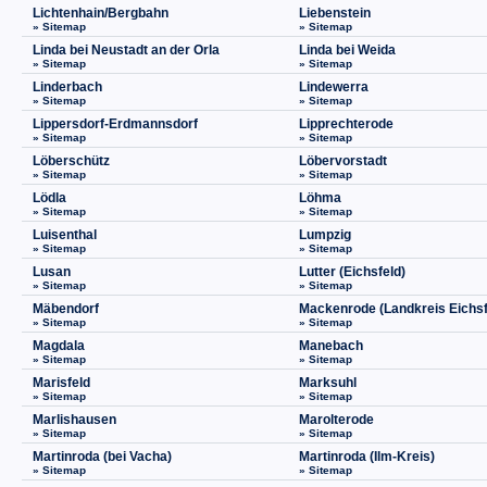
Lichtenhain/Bergbahn
Liebenstein
» Sitemap
» Sitemap
Linda bei Neustadt an der Orla
Linda bei Weida
» Sitemap
» Sitemap
Linderbach
Lindewerra
» Sitemap
» Sitemap
Lippersdorf-Erdmannsdorf
Lipprechterode
» Sitemap
» Sitemap
Löberschütz
Löbervorstadt
» Sitemap
» Sitemap
Lödla
Löhma
» Sitemap
» Sitemap
Luisenthal
Lumpzig
» Sitemap
» Sitemap
Lusan
Lutter (Eichsfeld)
» Sitemap
» Sitemap
Mäbendorf
Mackenrode (Landkreis Eichsf
» Sitemap
» Sitemap
Magdala
Manebach
» Sitemap
» Sitemap
Marisfeld
Marksuhl
» Sitemap
» Sitemap
Marlishausen
Marolterode
» Sitemap
» Sitemap
Martinroda (bei Vacha)
Martinroda (Ilm-Kreis)
» Sitemap
» Sitemap