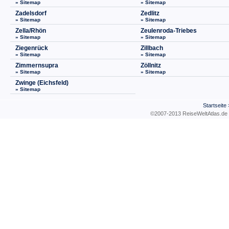
» Sitemap
» Sitemap
Zadelsdorf
Zedlitz
» Sitemap
» Sitemap
Zella/Rhön
Zeulenroda-Triebes
» Sitemap
» Sitemap
Ziegenrück
Zillbach
» Sitemap
» Sitemap
Zimmernsupra
Zöllnitz
» Sitemap
» Sitemap
Zwinge (Eichsfeld)
» Sitemap
Startseite
©2007-2013 ReiseWeltAtla