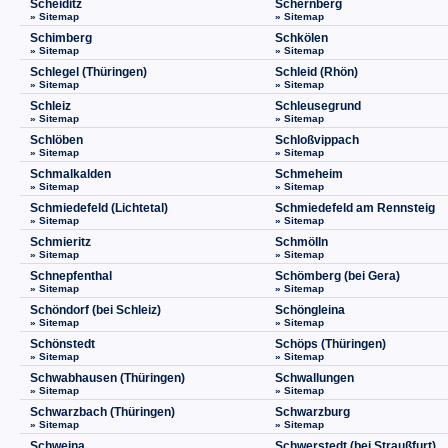
Scheiditz
Schernberg
» Sitemap
» Sitemap
Schimberg
Schkölen
» Sitemap
» Sitemap
Schlegel (Thüringen)
Schleid (Rhön)
» Sitemap
» Sitemap
Schleiz
Schleusegrund
» Sitemap
» Sitemap
Schlöben
Schloßvippach
» Sitemap
» Sitemap
Schmalkalden
Schmeheim
» Sitemap
» Sitemap
Schmiedefeld (Lichtetal)
Schmiedefeld am Rennsteig
» Sitemap
» Sitemap
Schmieritz
Schmölln
» Sitemap
» Sitemap
Schnepfenthal
Schömberg (bei Gera)
» Sitemap
» Sitemap
Schöndorf (bei Schleiz)
Schöngleina
» Sitemap
» Sitemap
Schönstedt
Schöps (Thüringen)
» Sitemap
» Sitemap
Schwabhausen (Thüringen)
Schwallungen
» Sitemap
» Sitemap
Schwarzbach (Thüringen)
Schwarzburg
» Sitemap
» Sitemap
Schweina
Schwerstedt (bei Straußfurt)