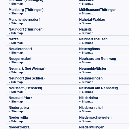
Mörsdorf (Thüringen)
Moßbach
» Sitemap
» Sitemap
Mühlberg (Thüringen)
Mühlhausen/Thüringen
» Sitemap
» Sitemap
Münchenbernsdorf
Nahetal-Waldau
» Sitemap
» Sitemap
Naundorf (Thüringen)
Nausitz
» Sitemap
» Sitemap
Nazza
Neidhartshausen
» Sitemap
» Sitemap
Neudietendorf
Neuengönna
» Sitemap
» Sitemap
Neugernsdorf
Neuhaus am Rennweg
» Sitemap
» Sitemap
Neumark (bei Weimar)
Neumühle/Elster
» Sitemap
» Sitemap
Neundorf (bei Schleiz)
Neunheilingen
» Sitemap
» Sitemap
Neustadt (Eichsfeld)
Neustadt am Rennsteig
» Sitemap
» Sitemap
Neustadt/Harz
Niederbösa
» Sitemap
» Sitemap
Niedergebra
Niederorschel
» Sitemap
» Sitemap
Niederroßla
Niedersachswerfen
» Sitemap
» Sitemap
Niedertrebra
Niederwillingen