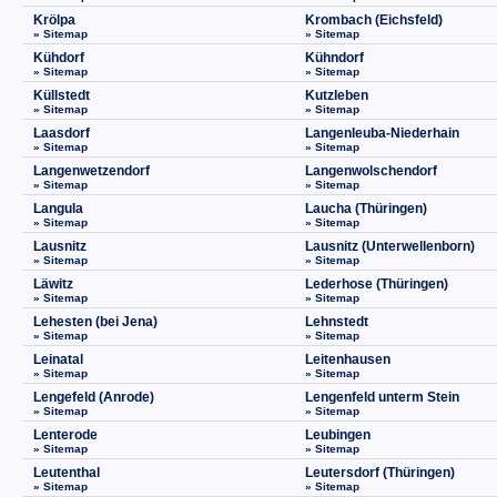
Krölpa
Krombach (Eichsfeld)
» Sitemap
» Sitemap
Kühdorf
Kühndorf
» Sitemap
» Sitemap
Küllstedt
Kutzleben
» Sitemap
» Sitemap
Laasdorf
Langenleuba-Niederhain
» Sitemap
» Sitemap
Langenwetzendorf
Langenwolschendorf
» Sitemap
» Sitemap
Langula
Laucha (Thüringen)
» Sitemap
» Sitemap
Lausnitz
Lausnitz (Unterwellenborn)
» Sitemap
» Sitemap
Läwitz
Lederhose (Thüringen)
» Sitemap
» Sitemap
Lehesten (bei Jena)
Lehnstedt
» Sitemap
» Sitemap
Leinatal
Leitenhausen
» Sitemap
» Sitemap
Lengefeld (Anrode)
Lengenfeld unterm Stein
» Sitemap
» Sitemap
Lenterode
Leubingen
» Sitemap
» Sitemap
Leutenthal
Leutersdorf (Thüringen)
» Sitemap
» Sitemap