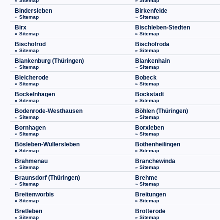
» Sitemap
» Sitemap
Bindersleben
Birkenfelde
» Sitemap
» Sitemap
Birx
Bischleben-Stedten
» Sitemap
» Sitemap
Bischofrod
Bischofroda
» Sitemap
» Sitemap
Blankenburg (Thüringen)
Blankenhain
» Sitemap
» Sitemap
Bleicherode
Bobeck
» Sitemap
» Sitemap
Bockelnhagen
Bockstadt
» Sitemap
» Sitemap
Bodenrode-Westhausen
Böhlen (Thüringen)
» Sitemap
» Sitemap
Bornhagen
Borxleben
» Sitemap
» Sitemap
Bösleben-Wüllersleben
Bothenheilingen
» Sitemap
» Sitemap
Brahmenau
Branchewinda
» Sitemap
» Sitemap
Braunsdorf (Thüringen)
Brehme
» Sitemap
» Sitemap
Breitenworbis
Breitungen
» Sitemap
» Sitemap
Bretleben
Brotterode
» Sitemap
» Sitemap