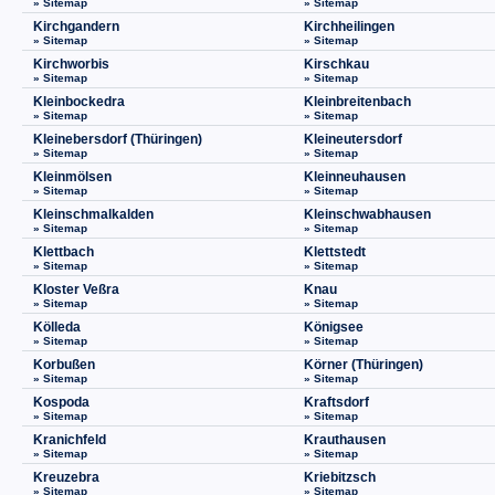
» Sitemap
» Sitemap
Kirchgandern
Kirchheilingen
» Sitemap
» Sitemap
Kirchworbis
Kirschkau
» Sitemap
» Sitemap
Kleinbockedra
Kleinbreitenbach
» Sitemap
» Sitemap
Kleinebersdorf (Thüringen)
Kleineutersdorf
» Sitemap
» Sitemap
Kleinmölsen
Kleinneuhausen
» Sitemap
» Sitemap
Kleinschmalkalden
Kleinschwabhausen
» Sitemap
» Sitemap
Klettbach
Klettstedt
» Sitemap
» Sitemap
Kloster Veßra
Knau
» Sitemap
» Sitemap
Kölleda
Königsee
» Sitemap
» Sitemap
Korbußen
Körner (Thüringen)
» Sitemap
» Sitemap
Kospoda
Kraftsdorf
» Sitemap
» Sitemap
Kranichfeld
Krauthausen
» Sitemap
» Sitemap
Kreuzebra
Kriebitzsch
» Sitemap
» Sitemap