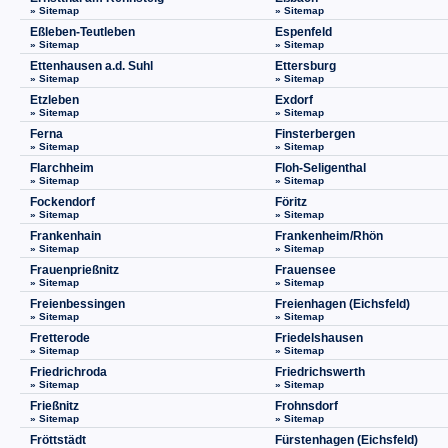
» Sitemap
» Sitemap
Eßleben-Teutleben
Espenfeld
» Sitemap
» Sitemap
Ettenhausen a.d. Suhl
Ettersburg
» Sitemap
» Sitemap
Etzleben
Exdorf
» Sitemap
» Sitemap
Ferna
Finsterbergen
» Sitemap
» Sitemap
Flarchheim
Floh-Seligenthal
» Sitemap
» Sitemap
Fockendorf
Föritz
» Sitemap
» Sitemap
Frankenhain
Frankenheim/Rhön
» Sitemap
» Sitemap
Frauenprießnitz
Frauensee
» Sitemap
» Sitemap
Freienbessingen
Freienhagen (Eichsfeld)
» Sitemap
» Sitemap
Fretterode
Friedelshausen
» Sitemap
» Sitemap
Friedrichroda
Friedrichswerth
» Sitemap
» Sitemap
Frießnitz
Frohnsdorf
» Sitemap
» Sitemap
Fröttstädt
Fürstenhagen (Eichsfeld)