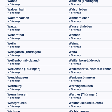
Wahns
Waldeck (Thüringen)
» Sitemap
» Sitemap
Walpernhain
Walschleben
» Sitemap
» Sitemap
Waltershausen
Wandersleben
» Sitemap
» Sitemap
Warza
Wasserthaleben
» Sitemap
» Sitemap
Weberstedt
Wehnde
» Sitemap
» Sitemap
Weilar
Weimar
» Sitemap
» Sitemap
Weingarten (Thüringen)
Weira
» Sitemap
» Sitemap
Weißenborn (Holzland)
Weißenborn-Lüderode
» Sitemap
» Sitemap
Weißensee (Thüringen)
Weitersdorf (Uhlstädt-Kirchha
» Sitemap
» Sitemap
Wendehausen
Wenigensömmern
» Sitemap
» Sitemap
Wernburg
Werningshausen
» Sitemap
» Sitemap
Wernshausen
Werther (Thüringen)
» Sitemap
» Sitemap
Westgreußen
Westhausen (bei Gotha)
» Sitemap
» Sitemap
Wichmar
Wichtshausen