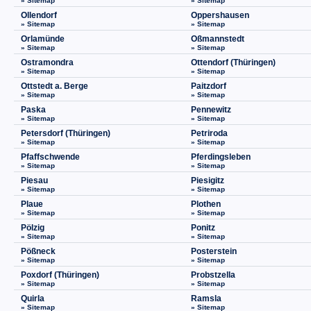
» Sitemap
» Sitemap
Ollendorf
Oppershausen
» Sitemap
» Sitemap
Orlamünde
Oßmannstedt
» Sitemap
» Sitemap
Ostramondra
Ottendorf (Thüringen)
» Sitemap
» Sitemap
Ottstedt a. Berge
Paitzdorf
» Sitemap
» Sitemap
Paska
Pennewitz
» Sitemap
» Sitemap
Petersdorf (Thüringen)
Petriroda
» Sitemap
» Sitemap
Pfaffschwende
Pferdingsleben
» Sitemap
» Sitemap
Piesau
Piesigitz
» Sitemap
» Sitemap
Plaue
Plothen
» Sitemap
» Sitemap
Pölzig
Ponitz
» Sitemap
» Sitemap
Pößneck
Posterstein
» Sitemap
» Sitemap
Poxdorf (Thüringen)
Probstzella
» Sitemap
» Sitemap
Quirla
Ramsla
» Sitemap
» Sitemap