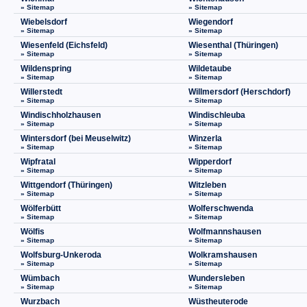
» Sitemap
» Sitemap
Wiebelsdorf
Wiegendorf
» Sitemap
» Sitemap
Wiesenfeld (Eichsfeld)
Wiesenthal (Thüringen)
» Sitemap
» Sitemap
Wildenspring
Wildetaube
» Sitemap
» Sitemap
Willerstedt
Willmersdorf (Herschdorf)
» Sitemap
» Sitemap
Windischholzhausen
Windischleuba
» Sitemap
» Sitemap
Wintersdorf (bei Meuselwitz)
Winzerla
» Sitemap
» Sitemap
Wipfratal
Wipperdorf
» Sitemap
» Sitemap
Wittgendorf (Thüringen)
Witzleben
» Sitemap
» Sitemap
Wölferbütt
Wolferschwenda
» Sitemap
» Sitemap
Wölfis
Wolfmannshausen
» Sitemap
» Sitemap
Wolfsburg-Unkeroda
Wolkramshausen
» Sitemap
» Sitemap
Wümbach
Wundersleben
» Sitemap
» Sitemap
Wurzbach
Wüstheuterode